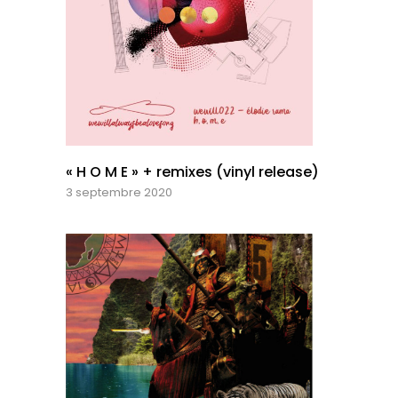
« H O M E » + remixes (vinyl release)
3 septembre 2020