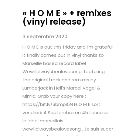
« H O M E » + remixes
(vinyl release)
3 septembre 2020
H O M E is out this friday and i'm grateful
it finally comes out in vinyl thanks to
Marseille based record label
Wewillalwaysbealovesong, featuring
the original track and remixes by
Lumberjack in Hell's Marcel Vogel &
Mimid. Grab your copy here :
https://bit.ly/3bmpi5N H O M E sort
vendredi 4 Septembre en 45 tours sur
le label marseillais
wewillalwaysbealovesong . Je suis super