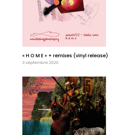
« H O M E » + remixes (vinyl release)
3 septembre 2020