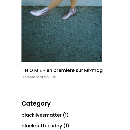
« H O M E » en premiere sur Mixmag
3 septembre 2020
Category
blacklivesmatter
(1)
blackouttuesday
(1)