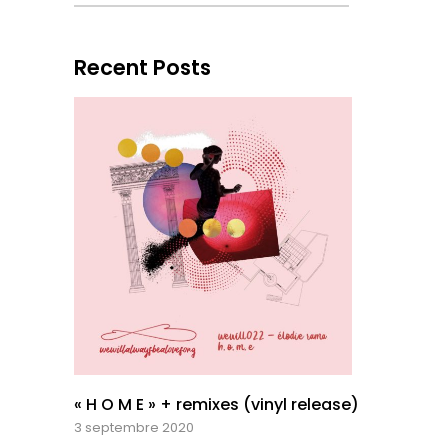
Recent Posts
« H O M E » + remixes (vinyl release)
3 septembre 2020