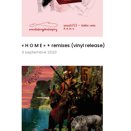
« H O M E » + remixes (vinyl release)
3 septembre 2020